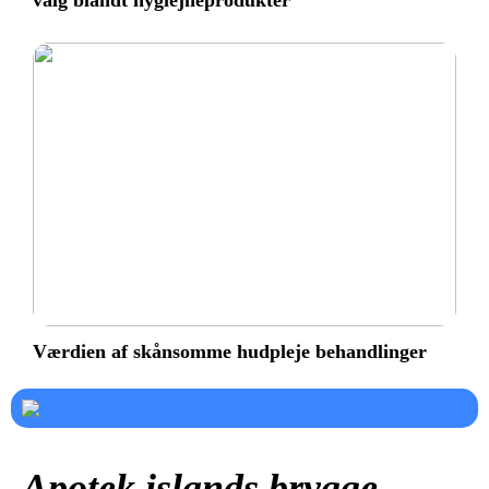
valg blandt hygiejneprodukter
Værdien af skånsomme hudpleje behandlinger
Apotek islands brygge