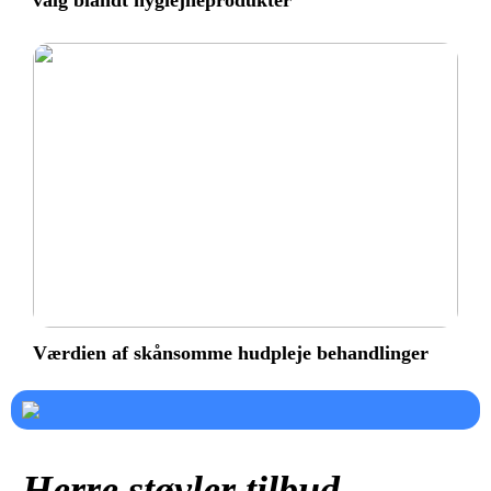
valg blandt hygiejneprodukter
Værdien af skånsomme hudpleje behandlinger
Herre støvler tilbud