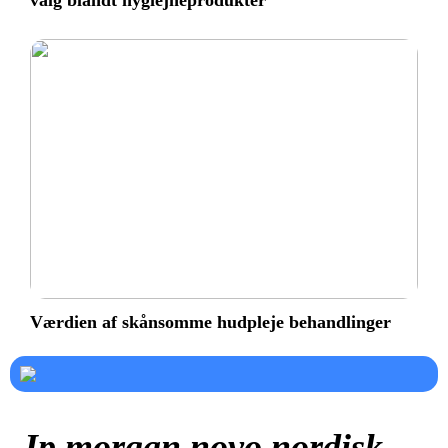
valg blandt hygiejneprodukter
Værdien af skånsomme hudpleje behandlinger
Jp morgan novo nordisk