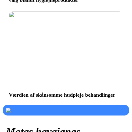
valg blandt hygiejneprodukter
Værdien af skånsomme hudpleje behandlinger
Matas havaianas