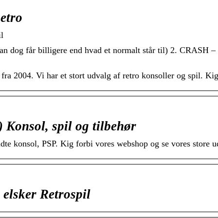
etro
l
 dog får billigere end hvad et normalt står til) 2. CRASH 
ra 2004. Vi har et stort udvalg af retro konsoller og spil. Ki
 Konsol, spil og tilbehør
dte konsol, PSP. Kig forbi vores webshop og se vores store ud
 elsker Retrospil