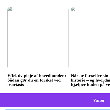
Effektiv pleje af hovedbunden:
Når ar fortæller sin
Sådan gør du en forskel ved
historie – og hvorda
psoriasis
hjælper huden på ve
Vaner