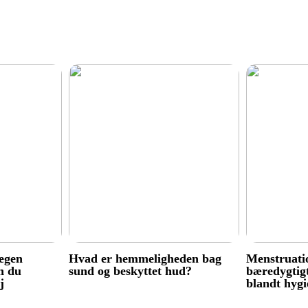
 egen
Hvad er hemmeligheden bag
Menstruatio
n du
sund og beskyttet hud?
bæredygtig
j
blandt hyg