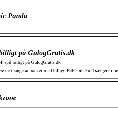
pic Panda
billigt på GulogGratis.dk
P spil billigt på GulogGratis.dk
lg. Se de mange annoncer med billige PSP spil. Find sælgere i
ckzone