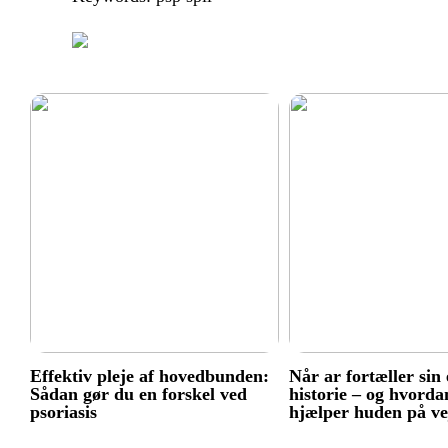
Effektiv pleje af hovedbunden:
Når ar fortæller sin
Sådan gør du en forskel ved
historie – og hvorda
psoriasis
hjælper huden på ve