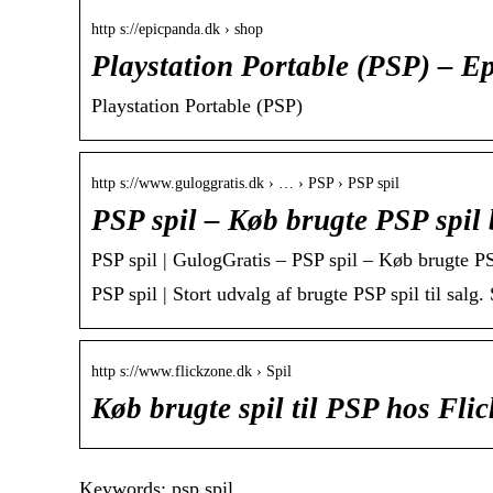
http s://epicpanda.dk › shop
Playstation Portable (PSP) – E
Playstation Portable (PSP)
http s://www.guloggratis.dk › … › PSP › PSP spil
PSP spil – Køb brugte PSP spil 
PSP spil | GulogGratis – PSP spil – Køb brugte PS
PSP spil | Stort udvalg af brugte PSP spil til sa
http s://www.flickzone.dk › Spil
Køb brugte spil til PSP hos Fli
Keywords: psp spil