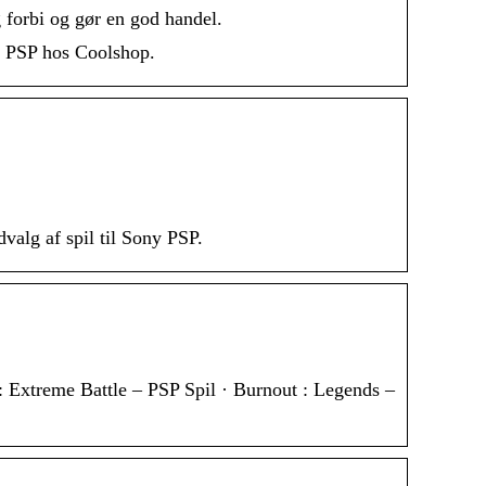
g forbi og gør en god handel.
il PSP hos Coolshop.
valg af spil til Sony PSP.
 Extreme Battle – PSP Spil · Burnout : Legends –