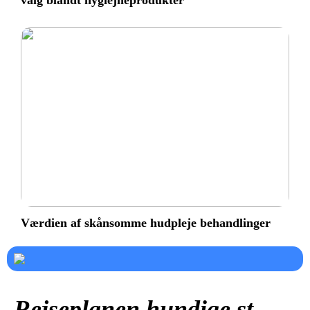
valg blandt hygiejneprodukter
Værdien af skånsomme hudpleje behandlinger
Rejseplanen hundige st