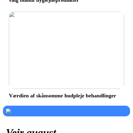
valg blandt hygiejneprodukter
Værdien af skånsomme hudpleje behandlinger
Vejr august