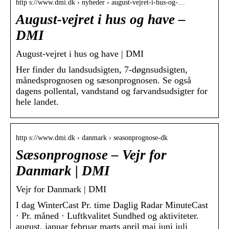
http s://www.dmi.dk › nyheder › august-vejret-i-hus-og-…
August-vejret i hus og have –
DMI
August-vejret i hus og have | DMI
Her finder du landsudsigten, 7-døgnsudsigten,
månedsprognosen og sæsonprognosen. Se også
dagens pollental, vandstand og farvandsudsigter for
hele landet.
http s://www.dmi.dk › danmark › seasonprognose-dk
Sæsonprognose – Vejr for
Danmark | DMI
Vejr for Danmark | DMI
I dag WinterCast Pr. time Daglig Radar MinuteCast
· Pr. måned · Luftkvalitet Sundhed og aktiviteter.
august. januar februar marts april maj juni juli