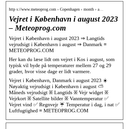
http s://www.meteoprog.com › Copenhagen › month › a…
Vejret i København i august 2023
– Meteoprog.com
Vejret i København i august 2023 ⇒ Langtids
vejrudsigt i København i august ⇒ Danmark ≡
METEOPROG.COM
Her kan du læse lidt om vejret i Kos i august, som
typisk vil byde på temperaturer mellem 27 og 29
grader, hvor visse dage er lidt varmere.
Vejret i København, Danmark i august 2023 ☀️
Nøyaktig vejrudsigt i København i august ⛅
Måneds vejrudsigt ፠ Langtids ፠ Vejr widget ፠
Vejrkort ፠ Satellite bilder ፠ Vanntemperatur ✅
Vejret vind ✅ Regnvejr ☔ Temperatur i dag, i nat ✅
Luftfugtighed ≡ METEOPROG.COM