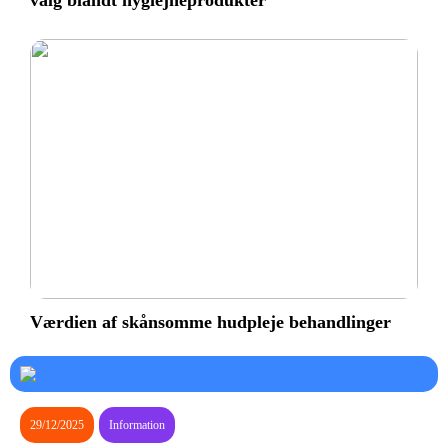
valg blandt hygiejneprodukter
Værdien af skånsomme hudpleje behandlinger
29/12/2025
Information