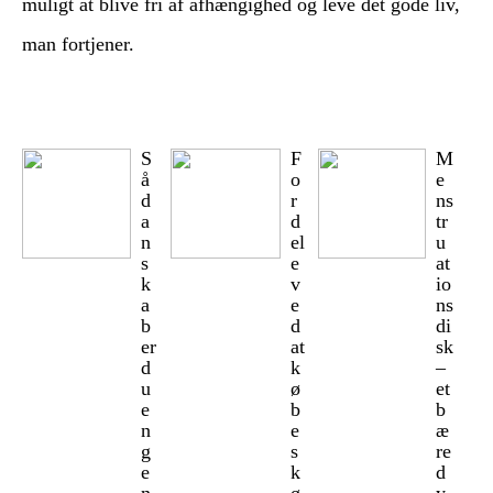
muligt at blive fri af afhængighed og leve det gode liv,
man fortjener.
S
F
M
å
o
e
d
r
ns
a
d
tr
n
el
u
s
e
at
k
v
io
a
e
ns
b
d
di
er
at
sk
d
k
–
u
ø
et
e
b
b
n
e
æ
g
s
re
e
k
d
n
ø
y